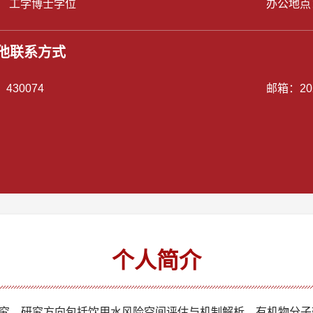
： 工学博士学位
办公地点
他联系方式
：
430074
邮箱：
20
个人简介
究，研究方向包括饮用水风险空间评估与机制解析、有机物分子