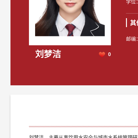
学位
其
邮编
刘梦洁
0
刘梦洁，主要从事饮用水安全与城市水系统管理研