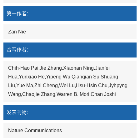
第一作者：
Zan Nie
合写作者：
Chih-Hao Pai,Jie Zhang,Xiaonan Ning,Jianfei
Hua,Yunxiao He,Yipeng Wu,Qianqian Su,Shuang
Liu,Yue Ma,Zhi Cheng,Wei Lu,Hsu-Hsin Chu,Jyhpyng
Wang,Chaojie Zhang,Warren B. Mori,Chan Joshi
发表刊物：
Nature Communications