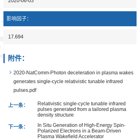
2020-06-03
影响因子：
17.694
附件：
2020-NatComm-Photon deceleration in plasma wakes
generates single-cycle relativistic tunable infrared
pulses.pdf
Relativistic single-cycle tunable infrared
上一条：
pulses generated from a tailored plasma
density structure
In Situ Generation of High-Energy Spin-
下一条：
Polarized Electrons in a Beam-Driven
Plasma Wakefield Accelerator