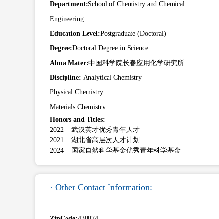
Department:
School of Chemistry and Chemical
Engineering
Education Level:
Postgraduate (Doctoral)
Degree:
Doctoral Degree in Science
Alma Mater:
中国科学院长春应用化学研究所
Discipline:
Analytical Chemistry
Physical Chemistry
Materials Chemistry
Honors and Titles:
2022 武汉英才优秀青年人才
2021 湖北省高层次人才计划
2024 国家自然科学基金优秀青年科学基金
· Other Contact Information:
ZipCode:
430074