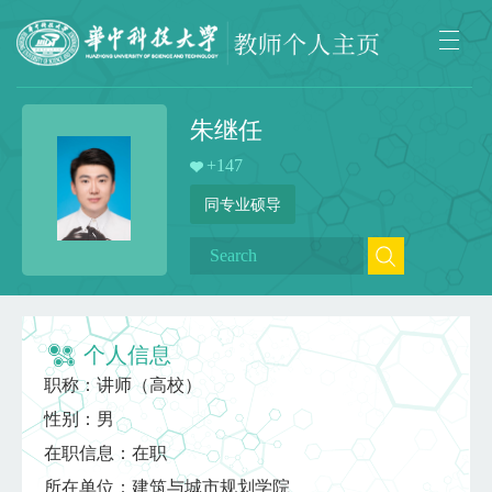
朱继任
+
147
同专业硕导
个人信息
职称：讲师（高校）
性别：男
在职信息：在职
所在单位：建筑与城市规划学院