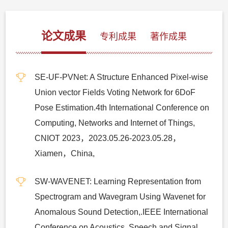
论文成果
专利成果
著作成果
SE-UF-PVNet: A Structure Enhanced Pixel-wise
Union vector Fields Voting Network for 6DoF
Pose Estimation.4th International Conference on
Computing, Networks and Internet of Things,
CNIOT 2023，2023.05.26-2023.05.28，
Xiamen，China,
SW-WAVENET: Learning Representation from
Spectrogram and Wavegram Using Wavenet for
Anomalous Sound Detection,.IEEE International
Conference on Acoustics, Speech and Signal