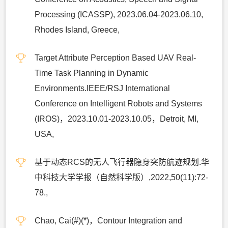
Processing (ICASSP), 2023.06.04-2023.06.10,
Rhodes Island, Greece,
Target Attribute Perception Based UAV Real-
Time Task Planning in Dynamic
Environments.IEEE/RSJ International
Conference on Intelligent Robots and Systems
(IROS)，2023.10.01-2023.10.05，Detroit, MI,
USA,
基于动态RCS的无人飞行器隐身突防航迹规划.华
中科技大学学报（自然科学版）,2022,50(11):72-
78.,
Chao, Cai(#)(*)，Contour Integration and