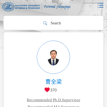
曹全梁
370
Recommended Ph.D.Supervisor
Recommended MA Supervisor