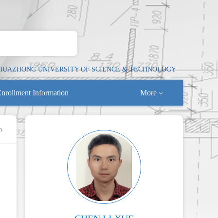
HUAZHONG UNIVERSITY OF SCIENCE & TECHNOLOGY
nrollment Information
More
n