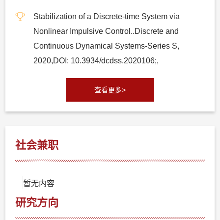
Stabilization of a Discrete-time System via
Nonlinear Impulsive Control..Discrete and
Continuous Dynamical Systems-Series S,
2020,DOI: 10.3934/dcdss.2020106;,
查看更多>
社会兼职
暂无内容
研究方向