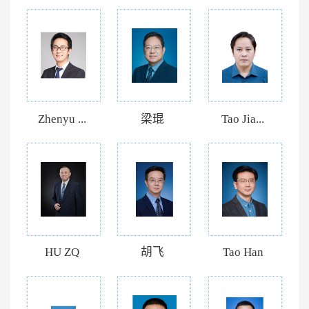
Zhenyu ...
梁琨
Tao Jia...
HU ZQ
胡飞
Tao Han