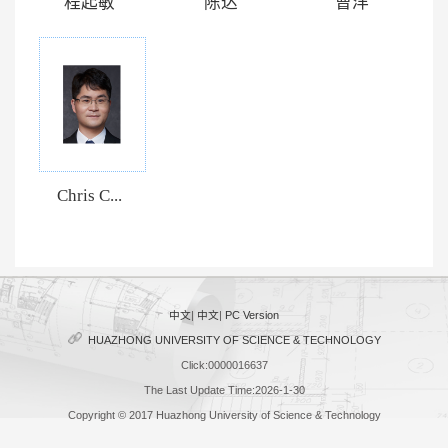
程起敏
陈达
曹洋
Chris C...
中文
|
中文
|
PC Version
HUAZHONG UNIVERSITY OF SCIENCE & TECHNOLOGY
Click:
0000016637
The Last Update Time:
2026
-
1
-
30
Copyright © 2017 Huazhong University of Science & Technology