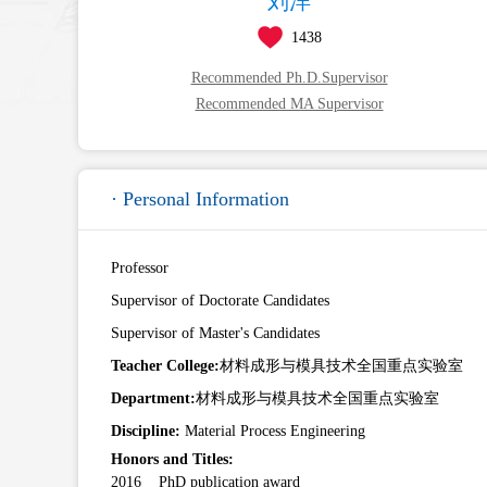
刘洋
1438
Recommended Ph.D.Supervisor
Recommended MA Supervisor
· Personal Information
Professor
Supervisor of Doctorate Candidates
Supervisor of Master's Candidates
Teacher College:
材料成形与模具技术全国重点实验室
Department:
材料成形与模具技术全国重点实验室
Discipline:
Material Process Engineering
Honors and Titles:
2016 PhD publication award