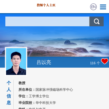
首页
科学研究
教学研究
吕以亮
116
个
个
教授
人
所在单位：
国家脉冲强磁场科学中心
信
学位：
工学博士学位
息
毕业院校：
华中科技大学