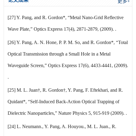
论文成果
更多+
[27] Y. Pang, and R. Gordon*, “Metal Nano-Grid Reflective
Wave Plate,” Optics Express 17(4), 2871-2879, (2009). .
[26] Y. Pang, A. N. Hone, P. P. M. So, and R. Gordon*, “Total
Optical Transmission through a Small Hole in a Metal
Waveguide Screen,” Optics Express 17(6), 4433-4441, (2009).
.
[25] M. L. Juan†, R. Gordon†, Y. Pang, F. Eftekhari, and R.
Quidant*, “Self-Induced Back-Action Optical Trapping of
Dielectric Nanoparticles,” Nature Physics 5, 915-919 (2009). .
[24] L. Neumann., Y. Pang, A. Houyou., M. L. Juan., R.