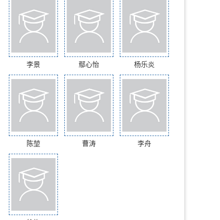
李景
鄢心怡
杨乐炎
陈堃
曹涛
李舟