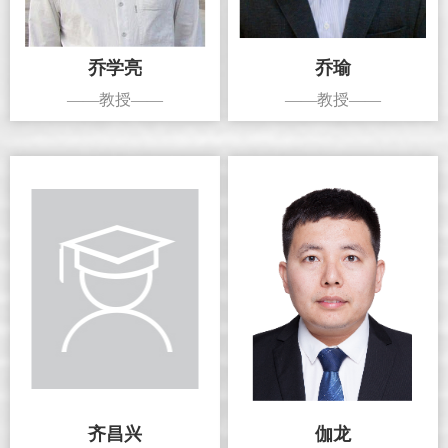
乔学亮
乔瑜
——教授——
——教授——
齐昌兴
伽龙