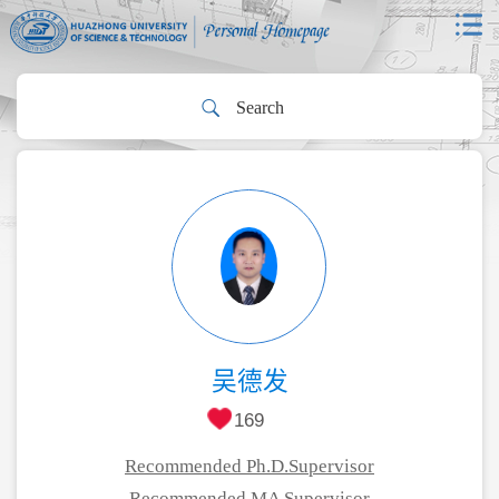
吴德发
169
Recommended Ph.D.Supervisor
Recommended MA Supervisor