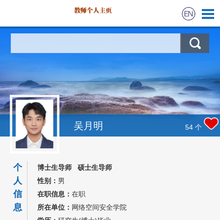
首页
科学研究
教学研究
获奖信息
吴月明
54
个
招生信息
个
博士生导师 硕士生导师
学生信息
人
性别：
男
信
在职信息：
在职
我的相册
息
所在单位：
网络空间安全学院