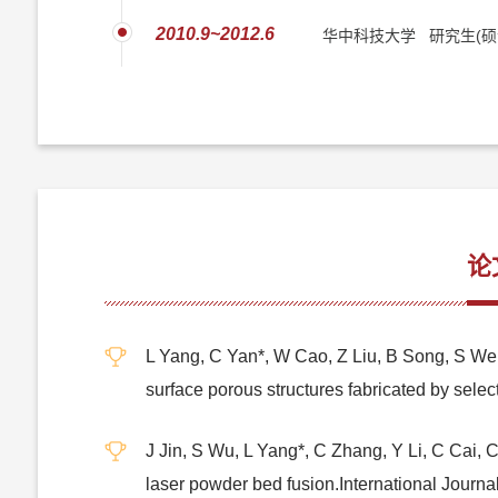
2010.9~2012.6
华中科技大学 研究生(硕
论
L Yang, C Yan*, W Cao, Z Liu, B Song, S Wen
surface porous structures fabricated by selec
J Jin, S Wu, L Yang*, C Zhang, Y Li, C Cai, C 
laser powder bed fusion.International Journ