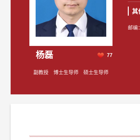
其
邮编
杨磊
77
副教授 博士生导师 硕士生导师