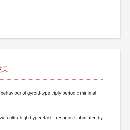
成果
haviour of gyroid-type triply periodic minimal
 with ultra-high hyperelastic response fabricated by