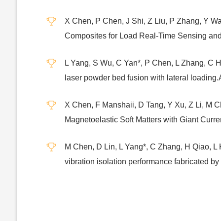
X Chen, P Chen, J Shi, Z Liu, P Zhang, Y Wa
Composites for Load Real‐Time Sensing and
L Yang, S Wu, C Yan*, P Chen, L Zhang, C Han
laser powder bed fusion with lateral loadin
X Chen, F Manshaii, D Tang, Y Xu, Z Li, M C
Magnetoelastic Soft Matters with Giant Cur
M Chen, D Lin, L Yang*, C Zhang, H Qiao, L K
vibration isolation performance fabricated 