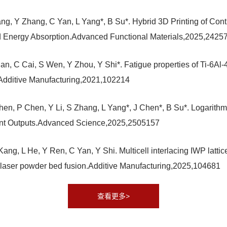
ng, Y Zhang, C Yan, L Yang*, B Su*. Hybrid 3D Printing of Con
 Energy Absorption.Advanced Functional Materials,2025,2425
, C Cai, S Wen, Y Zhou, Y Shi*. Fatigue properties of Ti-6Al-4V
g.Additive Manufacturing,2021,102214
hen, P Chen, Y Li, S Zhang, L Yang*, J Chen*, B Su*. Logarithm
rent Outputs.Advanced Science,2025,2505157
ang, L He, Y Ren, C Yan, Y Shi. Multicell interlacing IWP latti
by laser powder bed fusion.Additive Manufacturing,2025,104681
查看更多>