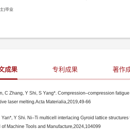
士)毕业
文成果
专利成果
著作
, C Zhang, Y Shi, S Yang*. Compression–compression fatigue be
tive laser melting.Acta Materialia,2019,49-66
Yan*, Y Shi. Ni–Ti multicell interlacing Gyroid lattice structures
al of Machine Tools and Manufacture,2024,104099