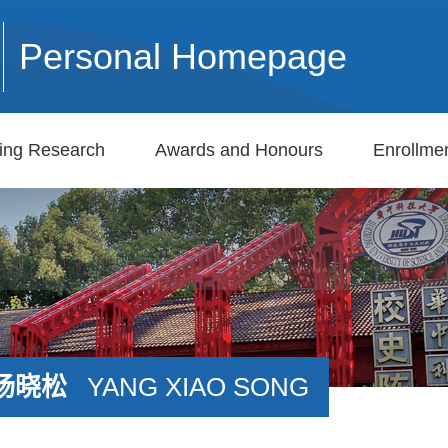
Personal Homepage
ing Research
Awards and Honours
Enrollmen
杨晓松
YANG XIAO SONG