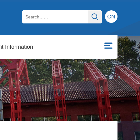
CN
t Information