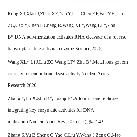
Rong XJ,Xiao J,Zhao XY,Yan Y,Li J,Chen YF,Fan YH,Liu
ZC,Cao Y,Chen F,Cheng R.Wang XL*,Wang LF*,Zhu
B*.DNA polymerization activates RNA cleavage of a reverse
transcriptase–like antiviral enzyme.Science,2026,
Wang XL*,Li J,Liu ZC.Wang LF*,Zhu B*.Metal ions govern
coronavirus endoribonuclease activity.Nucleic Acids
Research,2026,
Zhang Y,Lu X.Zhu B*,Huang F*.A four-in-one replicase
integrating key enzymatic activities for DNA
replication.Nucleic Acids Res.,2025,(12):gkaf542
Zhang S,Yu B,Sheng C,Yao C,Liu Y,Wang J,Zeng Q,Mao