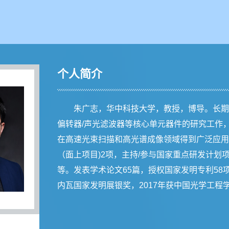
个人简介
朱广志，华中科技大学，教授，博导。长期
偏转器/声光滤波器等核心单元器件的研究工作
在高速光束扫描和高光谱成像领域得到广泛应用
（面上项目)2项，主持/参与国家重点研发计划
等。发表学术论文65篇，授权国家发明专利58项
内瓦国家发明展银奖，2017年获中国光学工程学会