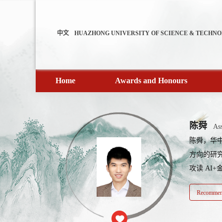
中文
HUAZHONG UNIVERSITY OF SCIENCE & TECHN
Home
Awards and Honours
陈舜
Ass
陈舜，华中
方向的研究
攻读 AI+
Recommend