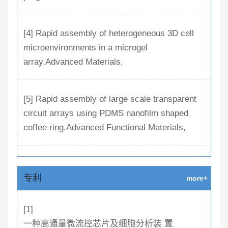
[4] Rapid assembly of heterogeneous 3D cell
microenvironments in a microgel
array.Advanced Materials,
[5] Rapid assembly of large scale transparent
circuit arrays using PDMS nanofilm shaped
coffee ring.Advanced Functional Materials,
专利
more+
[1]
一种高通量微流控芯片及细胞分析装 置