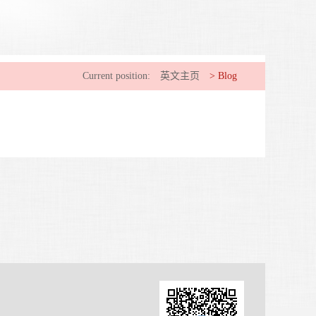
Current position:
英文主页
>
Blog