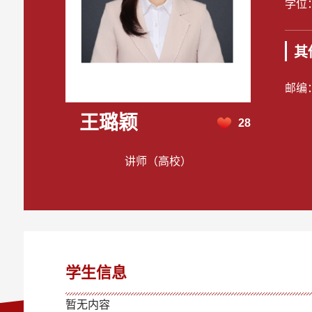
学位
其
邮编
王璐颖
28
讲师（高校）
学生信息
暂无内容