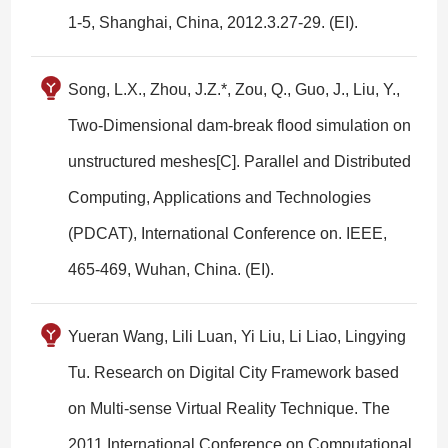
1-5, Shanghai, China, 2012.3.27-29. (EI).
Song, L.X., Zhou, J.Z.*, Zou, Q., Guo, J., Liu, Y.,
Two-Dimensional dam-break flood simulation on
unstructured meshes[C]. Parallel and Distributed
Computing, Applications and Technologies
(PDCAT), International Conference on. IEEE,
465-469, Wuhan, China. (EI).
Yueran Wang, Lili Luan, Yi Liu, Li Liao, Lingying
Tu. Research on Digital City Framework based
on Multi-sense Virtual Reality Technique. The
2011 International Conference on Computational