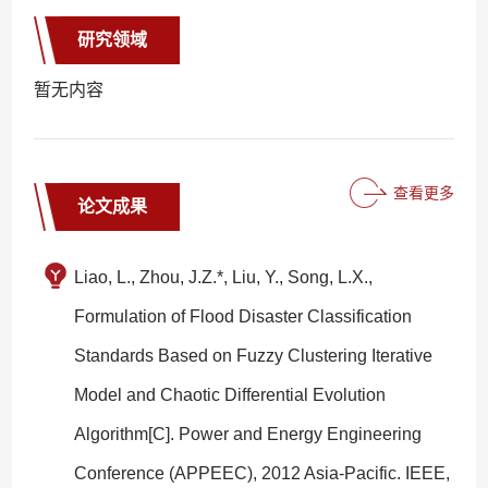
研究领域
暂无内容
查看更多
论文成果
Liao, L., Zhou, J.Z.*, Liu, Y., Song, L.X.,
Formulation of Flood Disaster Classification
Standards Based on Fuzzy Clustering Iterative
Model and Chaotic Differential Evolution
Algorithm[C]. Power and Energy Engineering
Conference (APPEEC), 2012 Asia-Pacific. IEEE,