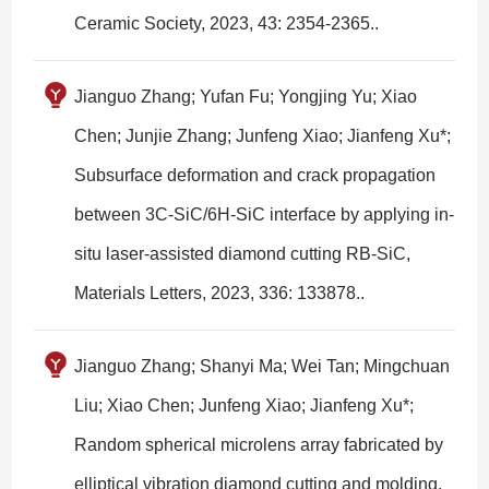
Ceramic Society, 2023, 43: 2354-2365..
Jianguo Zhang; Yufan Fu; Yongjing Yu; Xiao
Chen; Junjie Zhang; Junfeng Xiao; Jianfeng Xu*;
Subsurface deformation and crack propagation
between 3C-SiC/6H-SiC interface by applying in-
situ laser-assisted diamond cutting RB-SiC,
Materials Letters, 2023, 336: 133878..
Jianguo Zhang; Shanyi Ma; Wei Tan; Mingchuan
Liu; Xiao Chen; Junfeng Xiao; Jianfeng Xu*;
Random spherical microlens array fabricated by
elliptical vibration diamond cutting and molding,