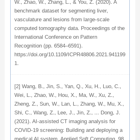
W., Zhao, W., Zhang, L., & You, Z. (2020). A
benchmark dataset for segmenting liver,
vasculature and lesions from large-scale
computed tomography data. Proceedings of the
International Conference on Pattern
Recognition (pp. 6584–6591).
https://doi.org/10.1109/ICPR48806.2021.941199
1.
[2] Wang, B., Jin, S., Yan, Q., Xu, H., Luo, C.,
Wei, L., Zhao, W., Hou, X., Ma, W., Xu, Z.,
Zheng, Z., Sun, W., Lan, L., Zhang, W., Mu, X.,
Shi, C., Wang, Z., Lee, J., Jin, Z., ... Dong, J.
(2021). AI-assisted CT imaging analysis for
COVID-19 screening: Building and deploying a
medical AI system. Applied Soft Computing, 98,