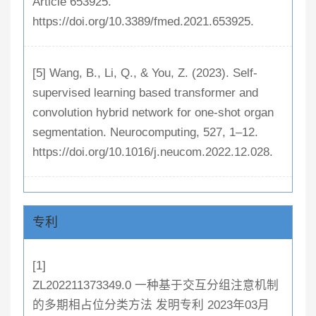
Article 653925.
https://doi.org/10.3389/fmed.2021.653925.
[5] Wang, B., Li, Q., & You, Z. (2023). Self-
supervised learning based transformer and
convolution hybrid network for one-shot organ
segmentation. Neurocomputing, 527, 1–12.
https://doi.org/10.1016/j.neucom.2022.12.028.
专利
[1]
ZL202211373349.0 一种基于交互分组注意机制
的多期相占位分类方法 发明专利 2023年03月