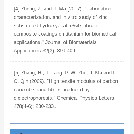
[4] Zhong, Z. and J. Ma (2017). "Fabrication,
characterization, and in vitro study of zinc
substituted hydroxyapatite/silk fibroin
composite coatings on titanium for biomedical
applications." Journal of Biomaterials
Applications 32(3): 399-409..
[5] Zhang, H., J. Tang, P. W. Zhu, J. Ma and L.
C. Qin (2009). "High tensile modulus of carbon
nanotube nano-fibers produced by
dielectrophoresis." Chemical Physics Letters
478(4-6): 230-233..