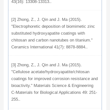
43(16): 13308-13313..
[2] Zhong, Z., J. Qin and J. Ma (2015).
"Electrophoretic deposition of biomimetic zinc
substituted hydroxyapatite coatings with
chitosan and carbon nanotubes on titanium."
Ceramics International 41(7): 8878-8884..
[3] Zhong, Z., J. Qin and J. Ma (2015).
"Cellulose acetate/hydroxyapatite/chitosan
coatings for improved corrosion resistance and
bioactivity." Materials Science & Engineering
C-Materials for Biological Applications 49: 251-
255..