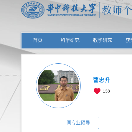
首页
科学研究
教学研究
获
曹忠升
138
同专业硕导