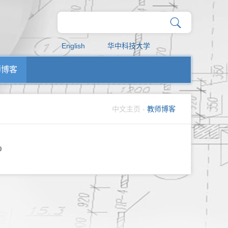
English
华中科技大学
师博客
中文主页
-
教师博客
0