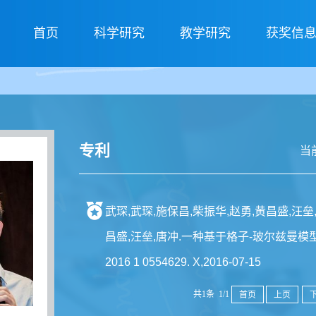
首页
科学研究
教学研究
获奖信
专利
当
武琛,武琛,施保昌,柴振华,赵勇,黄昌盛,汪垒
昌盛,汪垒,唐冲.一种基于格子-玻尔兹曼模
2016 1 0554629. X,2016-07-15
共1条 1/1
首页
上页