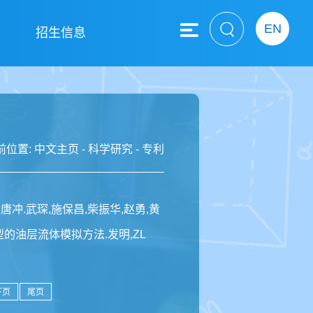
EN
息
招生信息
前位置:
中文主页
-
科学研究
-
专利
,唐冲.武琛,施保昌,柴振华,赵勇,黄
型的油层流体模拟方法.发明,ZL
下页
尾页