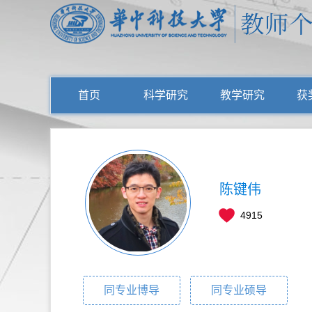
首页
科学研究
教学研究
获
陈键伟
4915
同专业博导
同专业硕导