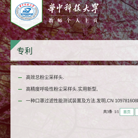
专利
高效总粉尘采样头.
高精度呼吸性粉尘采样头.实用新型,
一种口罩过滤性能测试装置及方法.发明,CN 109781608B
共3条 1/1
首页