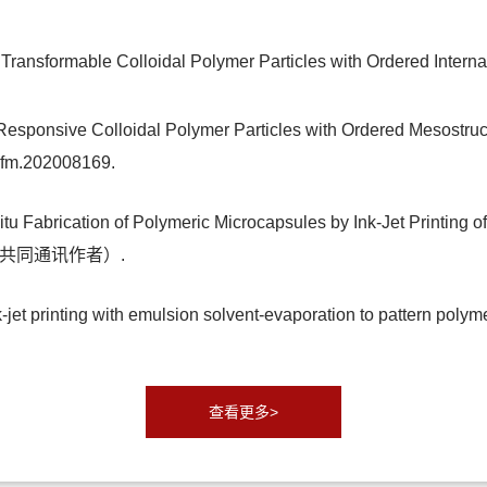
*, Transformable Colloidal Polymer Particles with Ordered Int
hu*, Responsive Colloidal Polymer Particles with Ordered Mes
adfm.202008169.
itu Fabrication of Polymeric Microcapsules by Ink-Jet Printing 
一作者兼共同通讯作者）.
jet printing with emulsion solvent-evaporation to pattern polyme
查看更多>