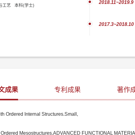
2018.11~2019.9
工艺 本科(学士)
2017.3~2018.10
文成果
专利成果
著作
th Ordered Internal Structures.Small,
 with Ordered Mesostructures.ADVANCED FUNCTIONAL MATERI