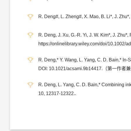
R. Deng#, L. Zheng#, X. Mao, B. Li*, J. Zhu
R. Deng, J. Xu, G.-R. Yi, J. W. Kim*, J. Z
https://onlinelibrary.wiley.com/doi/10.1002/
R. Deng,* Y. Wang, L. Yang, C. D. Bain,* In-S
DOI: 10.1021/acsami.9b14417.（第
R. Deng, L. Yang, C. D. Bain,* Combining ink-
10, 12317-12322..