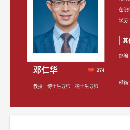
在职
学历
其
邮编
邓仁华
274
邮箱
教授 博士生导师 硕士生导师