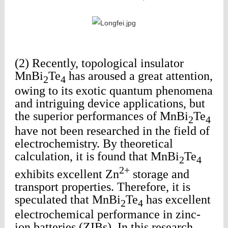
(2)
Recently, topological insulator
MnBi
Te
has aroused a great attention,
2
4
owing to its exotic quantum phenomena
and intriguing device applications, but
the superior performances of MnBi
Te
2
4
have not been researched in the field of
electrochemistry. By theoretical
calculation, it is found that MnBi
Te
2
4
2+
exhibits excellent Zn
storage and
transport properties. Therefore, it is
speculated that MnBi
Te
has excellent
2
4
electrochemical performance in zinc-
ion batteries (ZIBs). In this research,