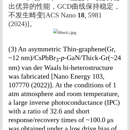
出优异的性能，GCD曲线保持稳定，
不发生畸变[
ACS Nano
18
, 5981
(2024)]
。
(3) An asymmetric Thin-graphene(Gr,
~12 nm)/CsPbBr
-
p
-GaN/Thick-Gr(~24
3
nm) van der Waals bi-heterostructure
was fabricated [Nano Energy 103,
107770 (2022)]. At the conditions of 1
atm atmosphere and room temperature,
a large inverse photoconductance (IPC)
with a ratio of 32.6 and short
response/recovery times of ~100.0 μs
was obtained under a low drive bias of