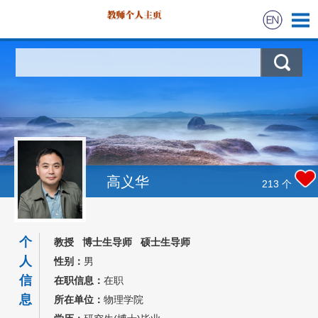
首页
科学研究
教学研究
获奖信息
高义华
213
个
招生信息
个
教授 博士生导师 硕士生导师
学生信息
人
性别：
男
信
在职信息：
在职
我的相册
息
所在单位：
物理学院