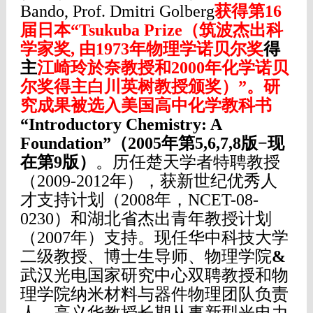
Bando, Prof. Dmitri Golberg
获得第16
届日本“Tsukuba Prize（筑波杰出科
学家奖, 由1973年
物理学
诺贝尔奖
得
主
江崎玲於奈教授
和2000年
化学诺贝
尔奖
得主
白川英树教授
颁奖）”
。
研
究成果被选入
美国高中化学教科书
“Introductory Chemistry: A
Foundation”（2005年第5,6,7,8版
−现
在第9版）
。
历任楚天学者特聘教授
（2009-2012年），获新世纪优秀人
才支持计划（2008年，NCET-08-
0230）和湖北省杰出青年教授计划
（2007年）支持。现任华中科技大学
二级教授、博士生导师、物理学院
&
武汉光电国家研究中心双聘教授和物
理学院纳米材料与器件物理团队负责