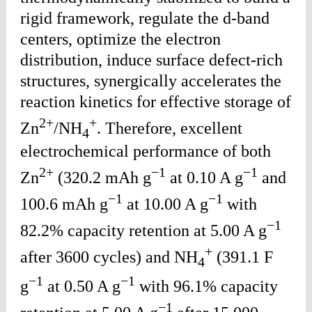
rigid framework, regulate the d-band
centers, optimize the electron
distribution, induce surface defect-rich
structures, synergically accelerates the
reaction kinetics for effective storage of
2+
+
Zn
/NH
. Therefore, excellent
4
electrochemical performance of both
2+
−1
−1
Zn
(320.2 mAh g
at 0.10 A g
and
−1
−1
100.6 mAh g
at 10.00 A g
with
−1
82.2% capacity retention at 5.00 A g
+
after 3600 cycles) and NH
(391.1 F
4
−1
−1
g
at 0.50 A g
with 96.1% capacity
−1