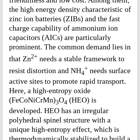
friendliness and low cost. Among them,
the high energy density characteristic of
zinc ion batteries (ZIBs) and the fast
charge capability of ammonium ion
capacitors (AICs) are particularly
prominent. The common demand lies in
2+
that Zn
needs a stable framework to
+
resist distortion and NH
needs surface
4
active sites to promote rapid transport.
Here, a high-entropy oxide
(FeCoNiCrMn)
O
(HEO) is
3
4
developed. HEO has an irregular
polyhedral spinel structure with a
unique high-entropy effect, which is
thermodynamically stabilized to build a