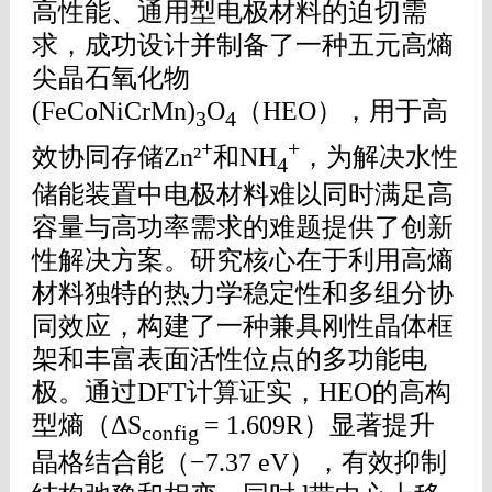
高性能、通用型电极材料的迫切需
求，成功设计并制备了一种五元高熵
尖晶石氧化物
(FeCoNiCrMn)
O
（HEO），用于高
3
4
+
+
效协同存储Zn²
和NH
，为解决水性
4
储能装置中电极材料难以同时满足高
容量与高功率需求的难题提供了创新
性解决方案。研究核心在于利用高熵
材料独特的热力学稳定性和多组分协
同效应，构建了一种兼具刚性晶体框
架和丰富表面活性位点的多功能电
极。通过DFT计算证实，HEO的高构
型熵（ΔS
= 1.609R）显著提升
config
晶格结合能（−7.37 eV），有效抑制