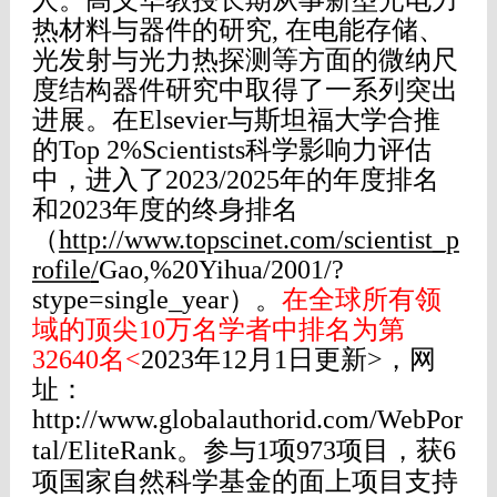
人。高义华教授长期从事新型光电力
热材料与器件的研究, 在电能存储、
光发射与光力热探测等方面的微纳尺
度结构器件研究中取得了一系列突出
进展。在
Elsevier
与斯坦福大学合推
的
Top 2%Scientists
科学影响力评估
中，进入了
2023/2025
年的年度排名
和
2023
年度的终身排名
（
http://www.topscinet.com/scientist_p
rofile
/
Gao,%20Yihua/2001/?
stype=single_year
）
。
在全球所有领
域的顶尖10万名学者中排名为第
32640名<
2023年12月1日更新
>，网
址：
http://www.globalauthorid.com/WebPor
tal/EliteRank
。
参与1项973项目，获6
项国家自然科学基金的面上项目支持