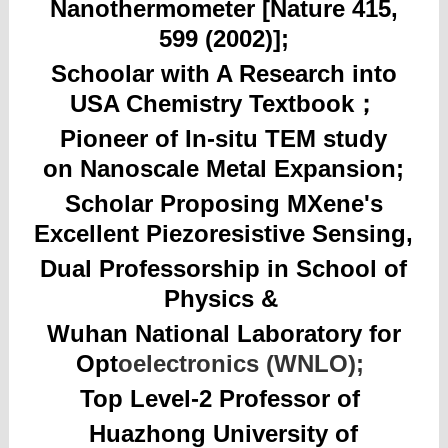
Nanothermometer [Nature 415,
599 (2002)];
Schoolar with A Research into
USA Chemistry Textbook；
Pioneer of In-situ TEM study
on
Nanoscale Metal Expansion;
Scholar Proposing MXene's
Excellent
P
iezoresistive Sensing,
Dual Professorship in School of
Physics
&
Wuhan National Laboratory for
Opt
oelectronics (WNLO);
Top Level-2 Professor of
Huazhong University of