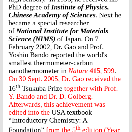
PhD degree of
Institute of Physics,
Chinese Academy of Sciences
. Next he
became a special researcher
of
National Institute for Materials
Science (NIMS)
of Japan. On 7
February 2002, Dr. Gao and Prof.
Yoshio Bando reported the world's
smallest thermometer
carbon
−
nanothermometer in
Nature
415
, 599
.
On 30 Sept. 2005, Dr. Gao received the
th
16
Tsukuba Prize
together with Prof.
Y. Bando and Dr. D. Golberg.
Afterwards, this achievement was
edited into the
USA textbook
“Introductory Chemistry: A
th
Foundation”
from the 5
edition (Year