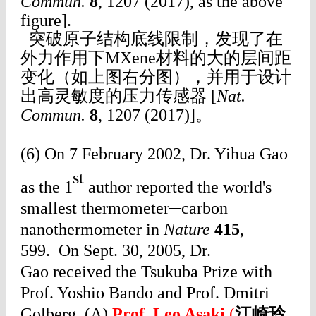
Commun.
8
, 1207 (2017), as the above
figure].
突破原子结构底线限制，
发现了在
外力作用下MXene材料的大的层间距
变化（如上图右分图），并用于设计
出高灵敏度的压力传感器
[
Nat.
Commun.
8
, 1207 (2017)]
。
(6)
On 7 February 2002, Dr. Yihua Gao
st
as the 1
author reported the world's
smallest thermometer─carbon
nanothermometer in
Nature
415
,
599. On Sept. 30, 2005, Dr.
Gao received the Tsukuba Prize with
Prof. Yoshio Bando and Prof. Dmitri
Golberg. (A)
Prof. Leo Asaki
(
江崎玲