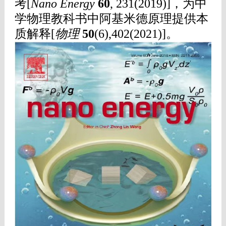
考[
Nano Energy
60
, 231(2019)]，
为中
学物理教科书中阿基米德原理提供本
质解释[
物理
50
(6),402(2021)
]。