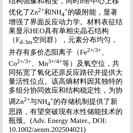
结构弛豫和相变，同时d带中心上移
2+
+
优化了Zn
和NH
的吸附能，显著
4
增强了界面反应动力学。材料表征结
果显示HEO具有单相尖晶石结构
（F
空间群），元素分布均匀，
d-3m
2+/3+
并存有多价态阳离子（Fe
、
2+/3+
3+/4+
Co
、Mn
等）及氧空位，共
同拓宽了氧化还原反应路径并提供大
量活性位点。该高熵材料因其独特的
多组分协同效应和结构稳定性，为协
2+
+
调Zn
与NH
的存储机制提供了新
4
思路，有望突破现有水性储能技术的
瓶颈。(Adv. Energy Mater., DOI:
10.1002/aenm.202504021)