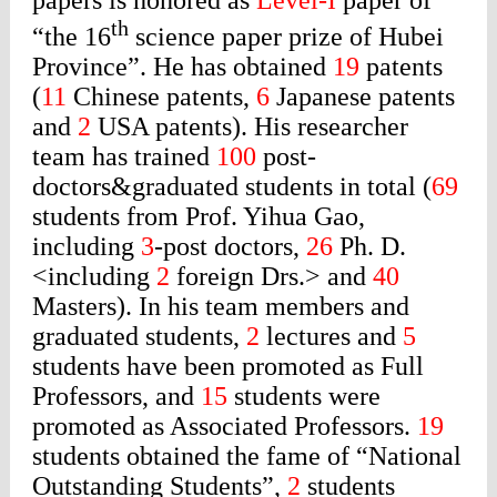
papers is honored as
Level-I
paper of
th
“the 16
science paper prize of Hubei
Province”. He has obtained
19
patents
(
11
Chinese patents,
6
Japanese patents
and
2
USA patents). His researcher
team has trained
100
post-
doctors&
graduated students in total (
69
students from Prof. Yihua Gao,
including
3
-post doctors,
26
Ph. D.
<including
2
foreign Drs.> and
40
Masters). In his team members and
graduated students,
2
lectures and
5
students have been promoted as Full
Professors, and
15
students were
promoted as Associated Professors.
19
students obtained the fame of “National
Outstanding Students”,
2
students