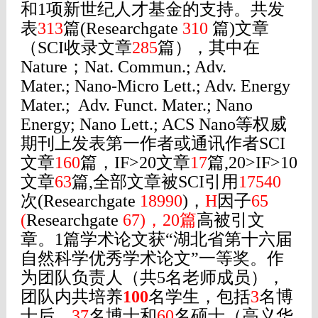
和1项新世纪人才基金的支持。共发
表
313
篇(Researchgate
310
篇
)文章
（SCI收录文章
285
篇），其中在
Nature；Nat. Commun.; Adv.
Mater.; Nano-Micro Lett.; Adv. Energy
Mater.; Adv. Funct. Mater.; Nano
Energy; Nano Lett.; ACS Nano等权威
期刊上发表第一作者或通讯作者SCI
文章
160
篇，IF>20文章
17
篇,
20>
IF>10
文章
63
篇,全部文章被SCI引用
17540
次(Researchgate
18990
)，
H
因子
65
(
Researchgate
67)，20篇
高被引文
章
。1篇学术论文获“湖北省第十六届
自然科学优秀学术论文”一等奖。作
为团队负责人（共5名老师成员），
团队内共培养
100
名学生，包括
3
名博
士后，
37
名博士和
60
名硕士（高义华