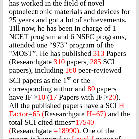
has worked in the field of novel
optoelectronic materials and devices for
25 years and got a lot of achievements.
Till now, he has been in charge of 1
NCET program and 6 NSFC programs,
attended one “973” program of the
"MOST”.
He has published
313
Papers
(Researchgate
310
papers,
285
SCI
papers), including
160
peer-reviewed
st
SCI papers as the 1
or the
corresponding author and
80
papers
have IF >
10
(
17
Papers with IF >
20
).
All the published papers have a SCI
H
Factor
=
65 (
Researchgate
H=67)
and the
total SCI cited times=
17540
(
Researchgate
=18990)
. One of the