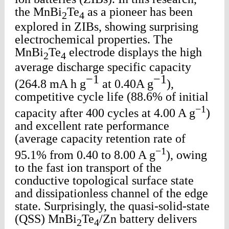
the MnBi
Te
as a pioneer has been
2
4
explored in ZIBs, showing surprising
electrochemical properties. The
MnBi
Te
electrode displays the high
2
4
average discharge specific capacity
−
1
−
1
(264.8 mA h g
at 0.40A g
),
competitive cycle life (88.6% of initial
−1
capacity after 400 cycles at 4.00 A g
)
and excellent rate performance
(average capacity retention rate of
−1
95.1% from 0.40 to 8.00 A g
), owing
to the fast ion transport of the
conductive topological surface state
and dissipationless channel of the edge
state. Surprisingly, the quasi-solid-state
(QSS) MnBi
Te
/Zn battery delivers
2
4