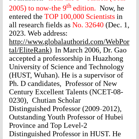
th
2005) to now
the 9
edition.
Now, he
−
entered the
TOP 1
00,000 Scientists
in
all research fields as
No. 32640
(Dec. 1,
2023. Web address:
http://www.globalauthorid.com/WebPor
tal/EliteRank
)
I
n March 2006, Dr. Gao
.
accepted a professorship in Huazhong
University of Science and Technology
(HUST, Wuhan). He is a supervisor of
Ph. D candidates, Professor of New
Century Excellent Talents (NCET-08-
0230), Chutian Scholar
Distinguished
Professor (2009
2012),
−
Outstanding Youth Professor of Hubei
Province and Top Level-2
Distinguished
Professor in HUST. He