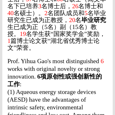
名下已培养
3
名博士后，
26
名博士和
40
名硕士）。
2
名团队成员和
5
名毕业
研究生已成为正教授，
20
名
毕业研究
生已成为正（5名）副（15名）教
授。
19
名学生获“国家奖学金”奖励，
1
篇博士论文获“湖北省优秀博士论
文”荣誉。
Prof. Yihua Gao's most distinguished
6
works with original novelty
or strong
innovation.
6
项原创性或强创新性的
工作
:
(1) Aqueous energy storage devices
(AESD) have the advantages of
intrinsic safety, environmental