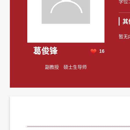
学位
其
暂无
葛俊锋
16
副教授 硕士生导师