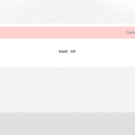
Curre
total0 0/0