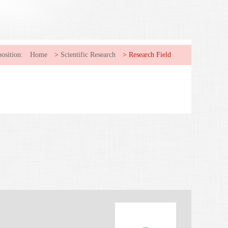
osition:
Home
>
Scientific Research
>
Research Field