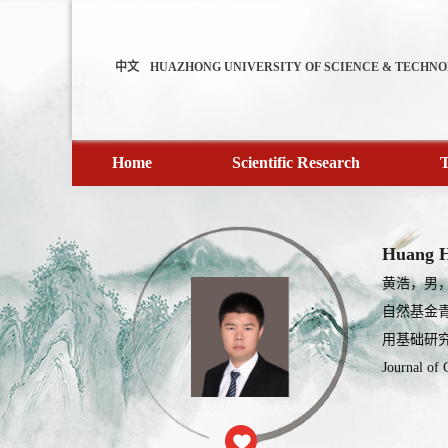
中文
HUAZHONG UNIVERSITY OF SCIENCE & TECHN
Home
Scientific Research
T
Huang 
黄浩，男
自然基金
用基础研究计划
Journal o