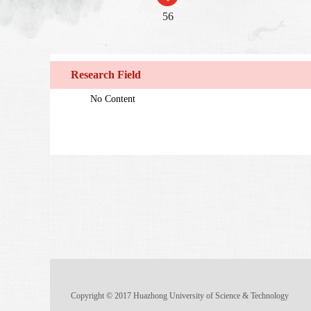
56
Research Field
No Content
Copyright © 2017 Huazhong University of Science & Technology