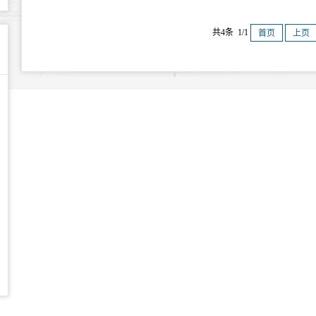
共4条 1/1
首页
上页