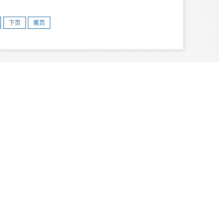
下页
尾页