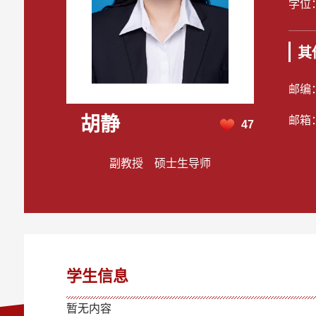
学位
其
邮编
胡静
邮箱
47
副教授 硕士生导师
学生信息
暂无内容