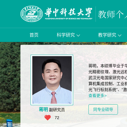
首页
科学研究
教学研究
蒋明，本硕博毕业于
光精密纹理、激光远
武汉光电国家研究中
算机集成控制、工业机
光飞行标刻系统”、“激
查看更多>
蒋明
同专业硕导
副研究员
72