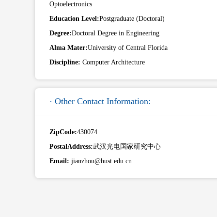
Optoelectronics
Education Level:
Postgraduate (Doctoral)
Degree:
Doctoral Degree in Engineering
Alma Mater:
University of Central Florida
Discipline:
Computer Architecture
· Other Contact Information:
ZipCode:
430074
PostalAddress:
武汉光电国家研究中心
Email:
jianzhou@hust.edu.cn