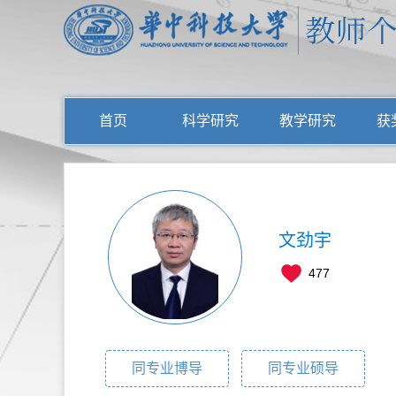
首页
科学研究
教学研究
获
文劲宇
477
同专业博导
同专业硕导