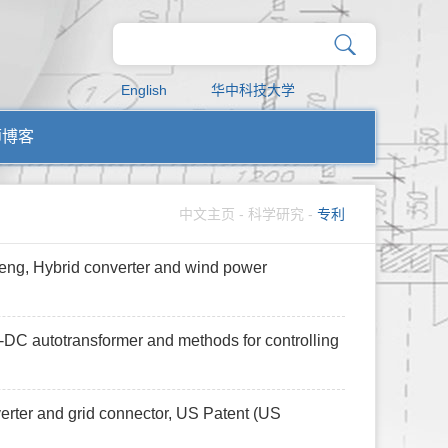
English
华中科技大学
师博客
中文主页
-
科学研究
-
专利
eng, Hybrid converter and wind power
C-DC autotransformer and methods for controlling
erter and grid connector, US Patent (US