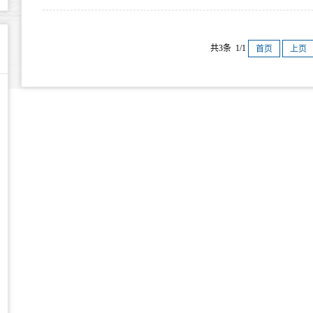
共3条 1/1
首页
上页