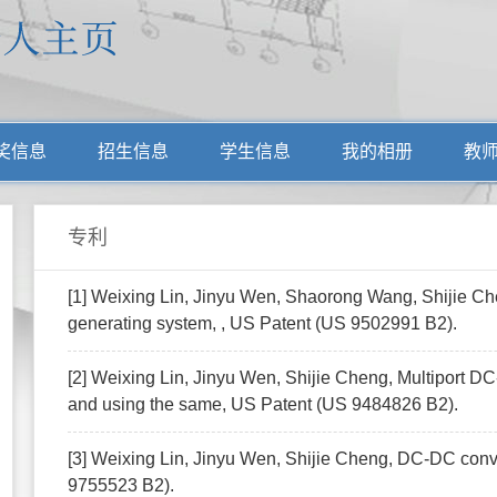
奖信息
招生信息
学生信息
我的相册
教
专利
[1] Weixing Lin, Jinyu Wen, Shaorong Wang, Shijie Ch
generating system, , US Patent (US 9502991 B2).
[2] Weixing Lin, Jinyu Wen, Shijie Cheng, Multiport D
and using the same, US Patent (US 9484826 B2).
[3] Weixing Lin, Jinyu Wen, Shijie Cheng, DC-DC conv
9755523 B2).