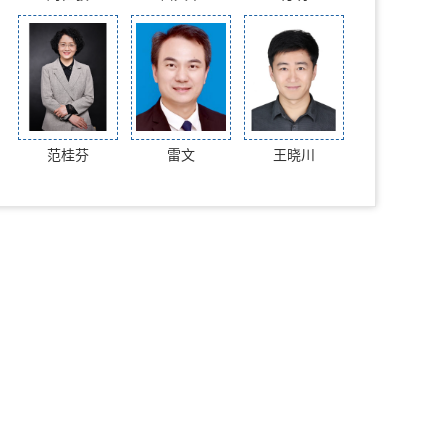
范桂芬
雷文
王晓川