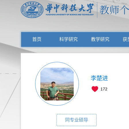
首页
科学研究
教学研究
获
李楚进
172
同专业硕导