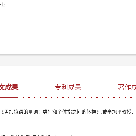
毕业
文成果
专利成果
著作
（译）.《孟加拉语的量词：类指和个体指之间的转换》.载李旭平教