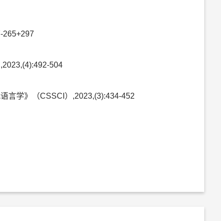
65+297
(4):492-504
SSCI）,2023,(3):434-452