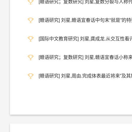
[赣语研究；复数研究] 刘星,复数分裂与人称代词复数
[赣语研究] 刘星,赣语宜春话中句末“就是”的特殊用
[国际中文教育研究] 刘星,龚成龙.从交互性看评价句
[赣语研究；复数研究] 刘星,赣语宜春话小称来源
[赣语研究] 刘星,周由.完成体表最近将来”及其触发条件