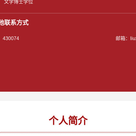
： 文学博士学位
他联系方式
：
430074
邮箱：
li
个人简介