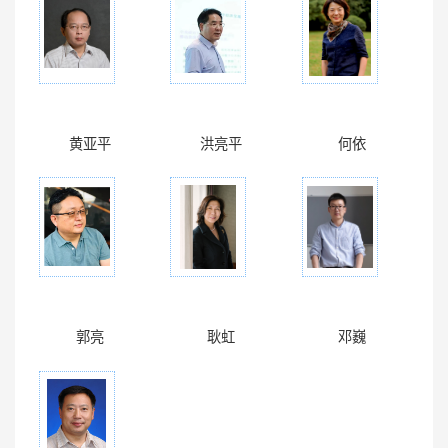
黄亚平
洪亮平
何依
郭亮
耿虹
邓巍