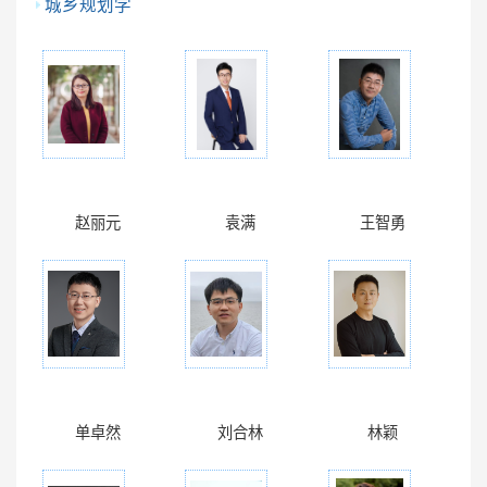
城乡规划学
赵丽元
袁满
王智勇
单卓然
刘合林
林颖