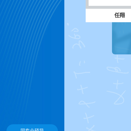
任翔
同专业硕导