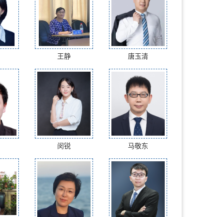
王静
唐玉清
闵锐
马敬东