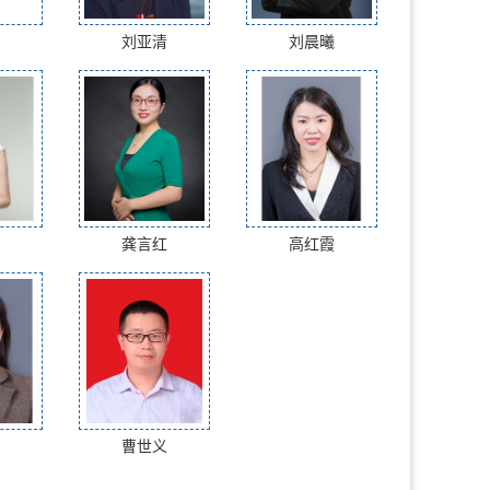
刘亚清
刘晨曦
龚言红
高红霞
曹世义