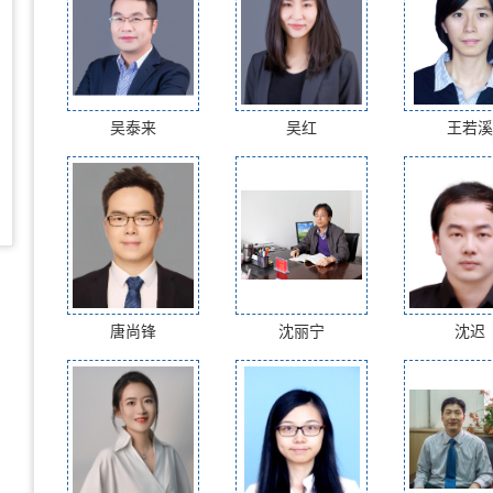
吴泰来
吴红
王若溪
唐尚锋
沈丽宁
沈迟