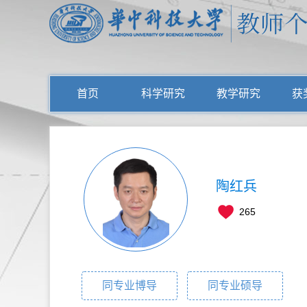
首页
科学研究
教学研究
获
陶红兵
265
同专业博导
同专业硕导