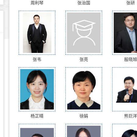
周利琴
张治国
张研
张韦
张亮
殷晓旭
杨芷晴
徐娟
熊巨洋