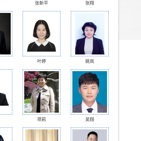
张新平
张翔
叶婷
姚岚
项莉
吴翔