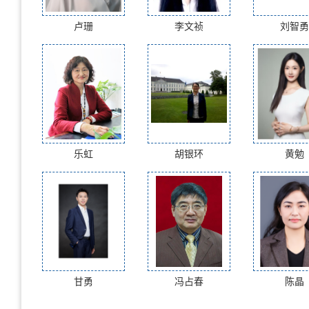
卢珊
李文祯
刘智勇
乐虹
胡银环
黄勉
甘勇
冯占春
陈晶