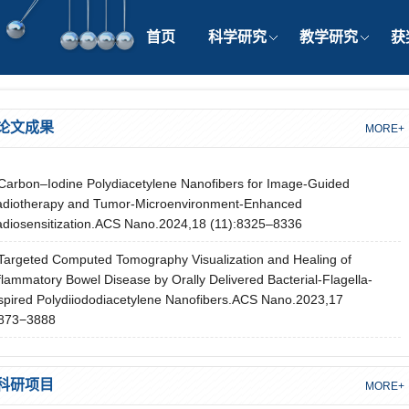
首页
科学研究
教学研究
获
论文成果
MORE+
Carbon–Iodine Polydiacetylene Nanofibers for Image-Guided
diotherapy and Tumor-Microenvironment-Enhanced
diosensitization.ACS Nano.2024,18 (11):8325–8336
Targeted Computed Tomography Visualization and Healing of
flammatory Bowel Disease by Orally Delivered Bacterial-Flagella-
spired Polydiiododiacetylene Nanofibers.ACS Nano.2023,17
3873−3888
科研项目
MORE+