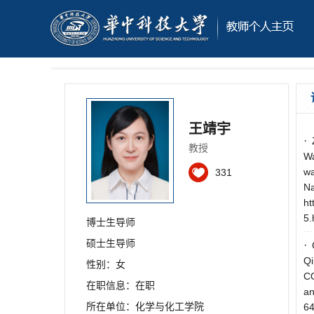
王靖宇
·
教授
Wa
wa
331
Na
ht
5.
博士生导师
硕士生导师
·
Qi
性别：女
CO
在职信息：在职
an
所在单位：化学与化工学院
64