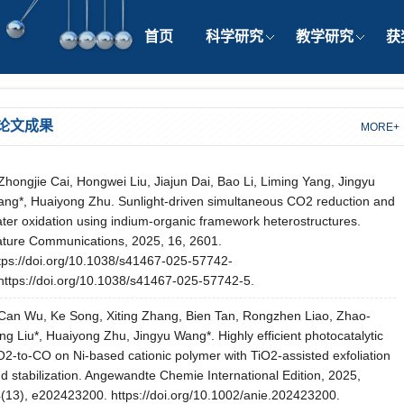
首页
科学研究
教学研究
获
论文成果
MORE+
Zhongjie Cai, Hongwei Liu, Jiajun Dai, Bao Li, Liming Yang, Jingyu
ng*, Huaiyong Zhu. Sunlight-driven simultaneous CO2 reduction and
ter oxidation using indium-organic framework heterostructures.
ture Communications, 2025, 16, 2601.
tps://doi.org/10.1038/s41467-025-57742-
https://doi.org/10.1038/s41467-025-57742-5.
Can Wu, Ke Song, Xiting Zhang, Bien Tan, Rongzhen Liao, Zhao-
ng Liu*, Huaiyong Zhu, Jingyu Wang*. Highly efficient photocatalytic
2-to-CO on Ni-based cationic polymer with TiO2-assisted exfoliation
d stabilization. Angewandte Chemie International Edition, 2025,
(13), e202423200. https://doi.org/10.1002/anie.202423200.